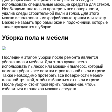
использовать специальные моющие средства для стекол.
Необходимо тщательно протереть все поверхности,
удалив следы строительной пыли и грязи. Для этого
можно использовать микрофибровые тряпки или газету.
Важно не забыть про рамы окон и подоконники, которые
также нуждаются в уборке.
Уборка пола и мебели
Последним этапом уборки после ремонта является
уборка пола и мебели. Для этого лучше всего
использовать пылесос или моющий пылесос, который
поможет убрать все остатки строительной пыли и грязи.
Также необходимо протереть все поверхности мебели
влажной тряпкой, чтобы избавиться от пыли и грязи.
После уборки стоит проветрить помещение, чтобы
избавиться от запахов моющих средств.
Facebook
Twitter
LinkedIn
Tumblr
Pinterest
Reddit
VKontakte
Odnoklassniki
Skype
WhatsApp
Telegram
Viber
Share
Print
via
Email