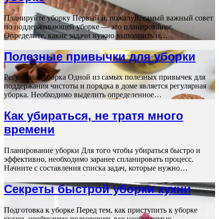
Планируйте уборку Первый и, пожалуй, самый важный совет
по поддерживающей уборке — это планирование.
Определите, какие задачи нужно выполнить и…
Полезные привычки для уборки
Регулярная уборка Одной из самых полезных привычек для
поддержания чистоты и порядка в доме является регулярная
уборка. Необходимо выделить определенное…
Как убираться, не тратя много
времени
Планирование уборки Для того чтобы убираться быстро и
эффективно, необходимо заранее спланировать процесс.
Начните с составления списка задач, которые нужно…
Секреты быстрой уборки кухни
Подготовка к уборке Перед тем, как приступить к уборке
кухни, необходимо подготовить все необходимые