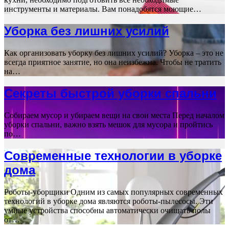
инструменты и материалы. Вам понадобятся моющие…
Уборка без лишних усилий
Как организовать уборку без лишних усилий? Уборка – это не
всегда приятное занятие, но она неизбежна. Чтобы не тратить
на…
Секреты быстрой уборки спальни
Собираем мусор и убираем вещи на свои места Перед началом
уборки спальни, важно взять мешок для мусора и пройтись
по…
Современные технологии в уборке
дома
Роботы-уборщики Одним из самых популярных современных
технологий в уборке дома являются роботы-пылесосы. Эти
умные устройства способны автоматически очищать полы
от…