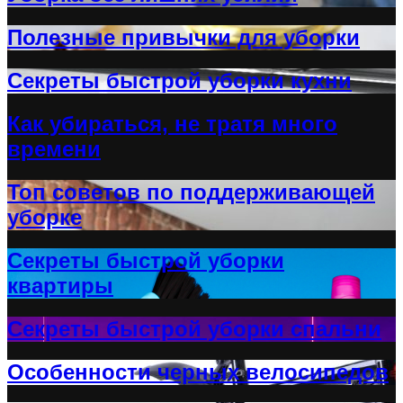
Полезные привычки для уборки
Секреты быстрой уборки кухни
Как убираться, не тратя много
времени
Топ советов по поддерживающей
уборке
Секреты быстрой уборки
квартиры
Секреты быстрой уборки спальни
Особенности черных велосипедов