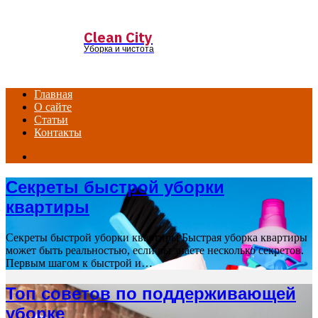
Menu
Сlean Сity
Уборка и чистота
Главная
О сайте
Статьи
Контакты
Search
for
Секреты быстрой уборки
квартиры
Секреты быстрой уборки квартиры Быстрая уборка квартиры
может быть реальностью, если вы знаете несколько секретов.
Первым шагом к быстрой и…
Топ советов по поддерживающей
уборке